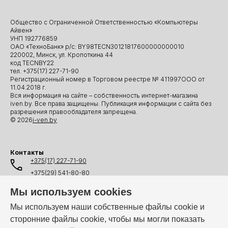
Общество с Ограниченной Ответственностью «Компьютеры
Айвен»
УНП 192776859
ОАО «ТехноБанк» р/с: BY98TECN30121817600000000010
220002, Минск, ул. Кропоткина 44
код TECNBY22
тел. +375(17) 227-71-90
Регистрационный номер в Торговом реестре № 411997ООО от
11.04.2018 г.
Вся информация на сайте – собственность интернет-магазина
iven.by. Все права защищены. Публикация информации с сайта без
разрешения правообладателя запрещена.
© 2026
i-ven.by
Контакты
+375(17) 227-71-90
+375(29) 541-80-80
+375(25) 541-80-80
Мы используем cookies
+375(44) 541-80-80
Мы используем наши собственные файлы cookie и
сторонние файлы cookie, чтобы мы могли показать
info@i-ven.by