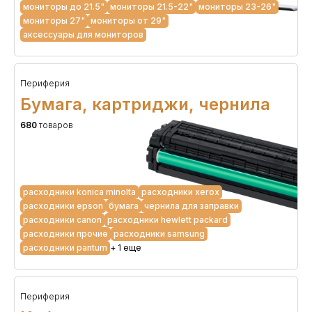
мониторы до 21.5"
мониторы 21.5-22"
мониторы 23-26"
мониторы 27"
мониторы от 29"
аксессуары для мониторов
Периферия
Бумага, картриджи, чернила
680
товаров
расходники konica minolta
расходники xerox
расходники epson
бумага
чернила для заправки
расходники canon
расходники hewlett packard
расходники прочие
расходники samsung
расходники pantum
+ 1 еще
Периферия