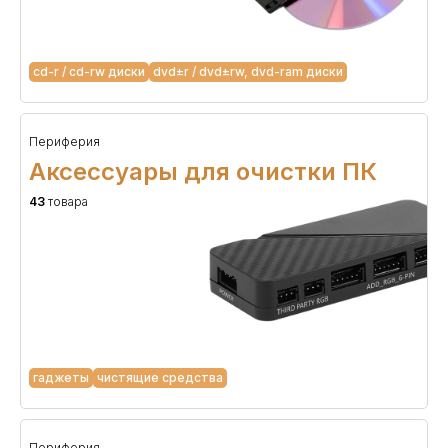
cd-r / cd-rw диски
dvd±r / dvd±rw, dvd-ram диски
Периферия
Аксессуары для очистки ПК
43
товара
гаджеты
чистящие средства
Периферия