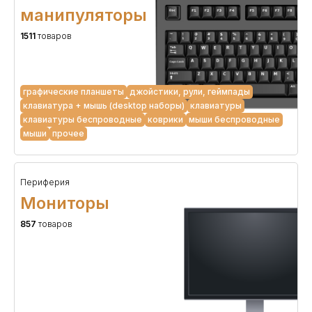
манипуляторы
1511
товаров
графические планшеты
джойстики, рули, геймпады
клавиатура + мышь (desktop наборы)
клавиатуры
клавиатуры беспроводные
коврики
мыши беспроводные
мыши
прочее
Периферия
Мониторы
857
товаров