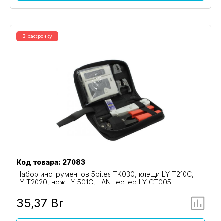
В рассрочку
Код товара: 27083
Набор инструментов 5bites TK030, клещи LY-T210C,
LY-T2020, нож LY-501C, LAN тестер LY-CT005
35,37 Br