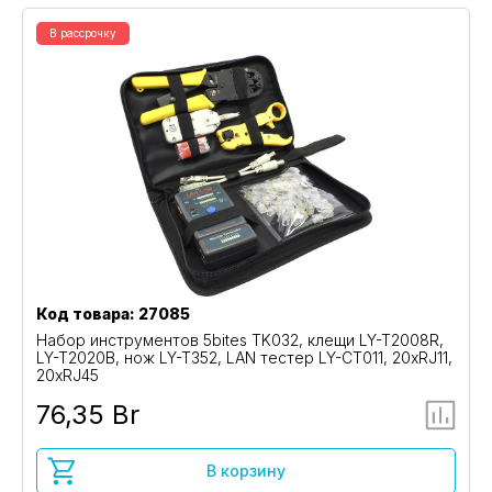
В рассрочку
Код товара: 27085
Набор инструментов 5bites TK032, клещи LY-T2008R,
LY-T2020B, нож LY-T352, LAN тестер LY-CT011, 20xRJ11,
20xRJ45
76,35 Br
В корзину