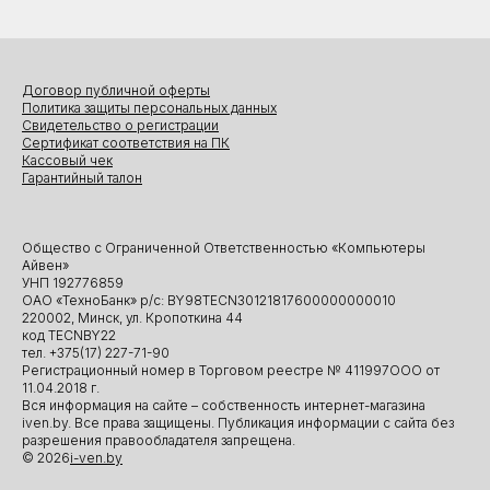
Договор публичной оферты
Политика защиты персональных данных
Свидетельство о регистрации
Сертификат соответствия на ПК
Кассовый чек
Гарантийный талон
Общество с Ограниченной Ответственностью «Компьютеры
Айвен»
УНП 192776859
ОАО «ТехноБанк» р/с: BY98TECN30121817600000000010
220002, Минск, ул. Кропоткина 44
код TECNBY22
тел. +375(17) 227-71-90
Регистрационный номер в Торговом реестре № 411997ООО от
11.04.2018 г.
Вся информация на сайте – собственность интернет-магазина
iven.by. Все права защищены. Публикация информации с сайта без
разрешения правообладателя запрещена.
© 2026
i-ven.by