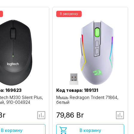
В рассрочку
а: 169623
Код товара: 189131
ech M330 Silent Plus,
Мышь Redragon Trident 71864,
ый, 910-004924
белый
Br
79,86 Br
В корзину
В корзину