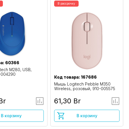
В рассрочку
ра: 60366
tech M280, USB,
0-004290
Код товара: 167686
Мышь Logitech Pebble M350
Wireless, розовый, 910-005575
Br
61,30 Br
В корзину
В корзину