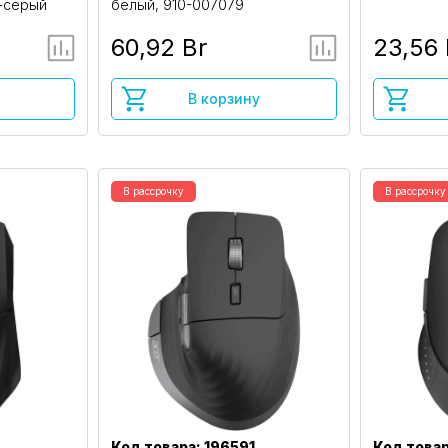
-серый
белый, 910-007079
60,92 Br
23,56 
В корзину
В рассрочку
В рассрочку
Код товара: 196591
Код товар