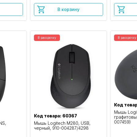
В корзину
В рассрочку
В рассрочку
Код товар
Мышь Logi
Код товара: 60367
графитовый
007459)
NS,
Мышь Logitech M280, USB,
черный, 910-004287/4298