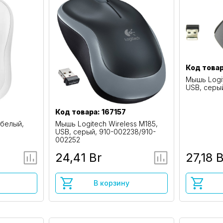
Код това
Мышь Logit
USB, серы
Код товара: 167157
 белый,
Мышь Logitech Wireless M185,
USB, серый, 910-002238/910-
002252
24,41 Br
27,18 
В корзину