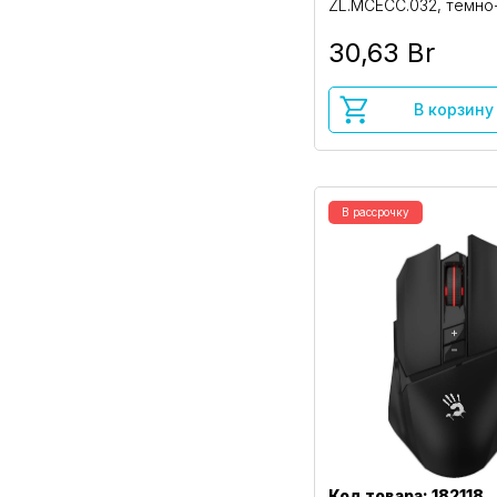
ZL.MCECC.032, темно
30,63 Br
В корзину
В рассрочку
Код товара: 182118