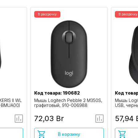
В рассрочку
В рассрочку
Код товара: 190682
Код товар
ERIS II WL
Мышь Logitech Pebble 2 M350S,
Мышь Logit
0-BMUA00)
графитовый, 910-006988
USB, черн
72,03 Br
57,94 
В корзину