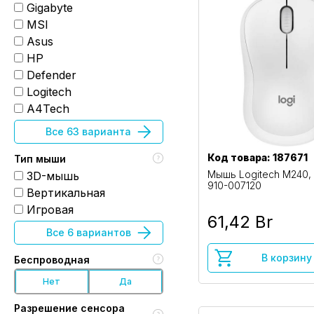
Gigabyte
MSI
Asus
HP
Defender
Logitech
A4Tech
Все 63 варианта
Код товара: 187671
Тип мыши
Мышь Logitech M240,
3D-мышь
910-007120
Вертикальная
Игровая
61,42 Br
Все 6 вариантов
В корзину
Беспроводная
Нет
Да
Разрешение сенсора