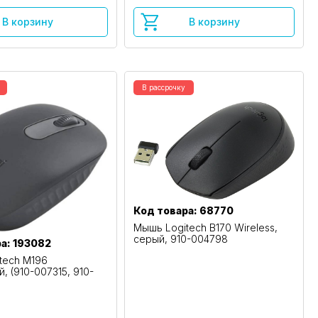
В корзину
В корзину
В рассрочку
Код товара: 68770
Мышь Logitech B170 Wireless,
серый, 910-004798
а: 193082
tech M196
, (910-007315, 910-