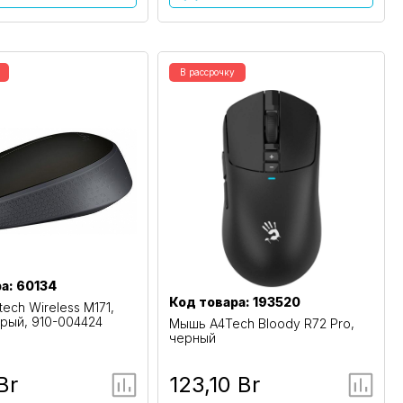
В рассрочку
а: 60134
Код товара: 193520
ech Wireless M171,
рый, 910-004424
Мышь A4Tech Bloody R72 Pro,
черный
Br
123,10 Br