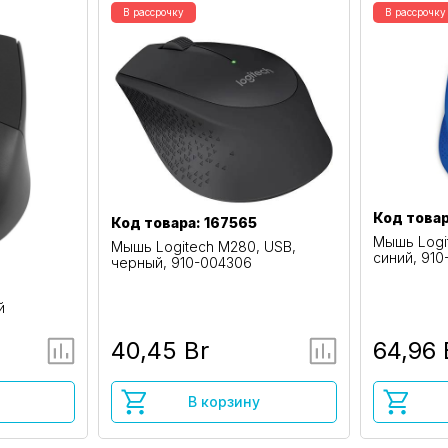
В рассрочку
В рассрочку
Код това
Код товара: 167565
Мышь Logi
Мышь Logitech M280, USB,
синий, 91
черный, 910-004306
й
40,45 Br
64,96 
В корзину