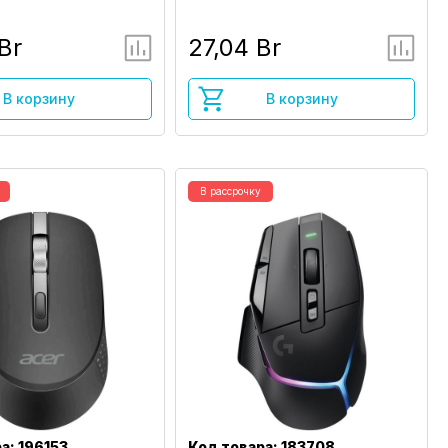
Br
27,04 Br
В корзину
В корзину
В рассрочку
а: 196153
Код товара: 183708