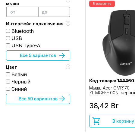
мыши
В рассрочку
Интерфейс подключения
Bluetooth
USB
USB Type-A
Все 5 вариантов
Цвет
Белый
Код товара: 144460
Черный
Мышь Acer OMR170
Синий
ZL.MCEEE.00N, черны
Все 59 вариантов
38,42 Br
В корзину