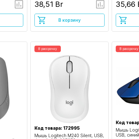
38,51 Br
35,66 
В корзину
В рассрочку
В рассрочку
Код това
Код товара: 172995
Мышь Logit
USB, сини
Мышь Logitech M240 Silent, USB,