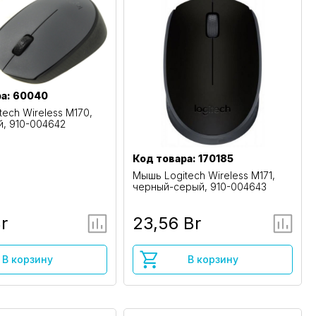
ра: 60040
ech Wireless M170,
й, 910-004642
Код товара: 170185
Мышь Logitech Wireless M171,
черный-серый, 910-004643
Br
23,56 Br
В корзину
В корзину