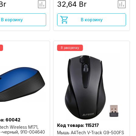
Br
32,64 Br
В корзину
В корзину
В рассрочку
ра: 60042
Код товара: 115217
ech Wireless M171,
й-черный, 910-004640
Мышь A4Tech V-Track G9-500FS