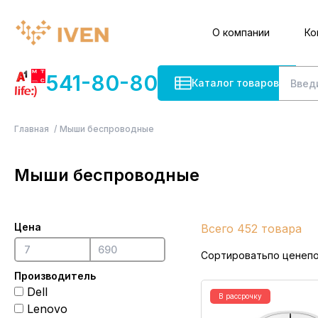
О компании
Ко
541-80-80
Каталог товаров
Главная
Мыши беспроводные
Мыши беспроводные
Цена
Всего 452 товара
Сортировать
по цене
п
Производитель
Dell
В рассрочку
Lenovo