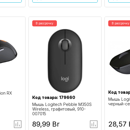
В рассрочку
В рассрочку
Код товар
ion RX
Код товара: 179660
Мышь Logit
черный-се
Мышь Logitech Pebble M350S
Wireless, графитовый, 910-
007015
89,99 Br
28,57 