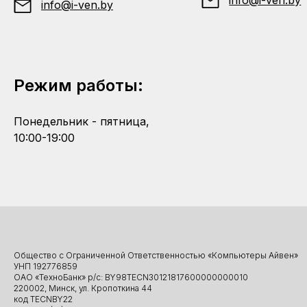
info@i-ven.by
info@i-ven.by
Режим работы:
Понедельник - пятница,
10:00-19:00
Общество с Ограниченной Ответственностью «Компьютеры Айвен»
УНП 192776859
ОАО «ТехноБанк» р/с: BY98TECN30121817600000000010
220002, Минск, ул. Кропоткина 44
код TECNBY22