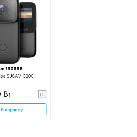
а: 160666
ра SJCAM C200,
 Br
В корзину