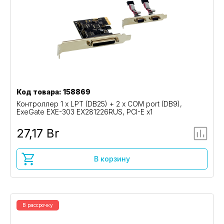
Код товара: 158869
Контроллер 1 x LPT (DB25) + 2 x COM port (DB9),
ExeGate EXE-303 EX281226RUS, PCI-E x1
27,17 Br
В корзину
В рассрочку