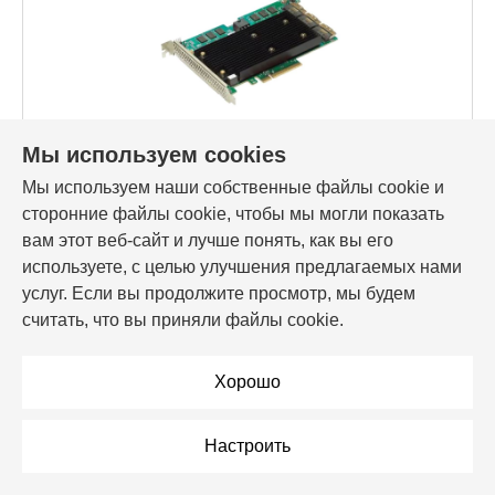
Мы используем cookies
Мы используем наши собственные файлы cookie и
Код товара: 187031
сторонние файлы cookie, чтобы мы могли показать
Контроллер SATA/SAS/NVMe RAID, Broadcom
MegaRAID 9670-24i (05-50123-00)
вам этот веб-сайт и лучше понять, как вы его
используете, с целью улучшения предлагаемых нами
6 345,00 Br
услуг. Если вы продолжите просмотр, мы будем
считать, что вы приняли файлы cookie.
В корзину
Хорошо
В рассрочку
Настроить