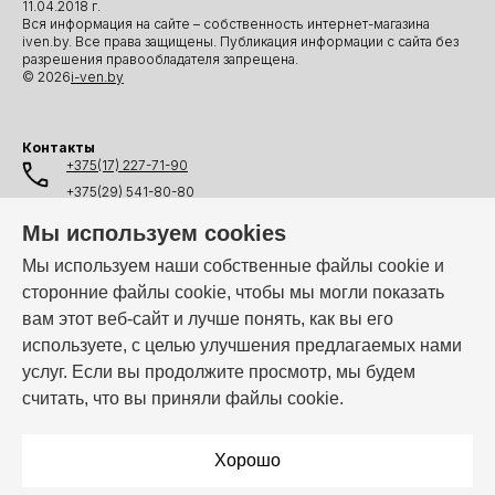
11.04.2018 г.
Вся информация на сайте – собственность интернет-магазина
iven.by. Все права защищены. Публикация информации с сайта без
разрешения правообладателя запрещена.
© 2026
i-ven.by
Контакты
+375(17) 227-71-90
+375(29) 541-80-80
+375(25) 541-80-80
Мы используем cookies
+375(44) 541-80-80
Мы используем наши собственные файлы cookie и
сторонние файлы cookie, чтобы мы могли показать
info@i-ven.by
вам этот веб-сайт и лучше понять, как вы его
используете, с целью улучшения предлагаемых нами
услуг. Если вы продолжите просмотр, мы будем
Мы в мессенджерах:
считать, что вы приняли файлы cookie.
Режим работы:
Пн–Пт: 10:00 – 19:00
Хорошо