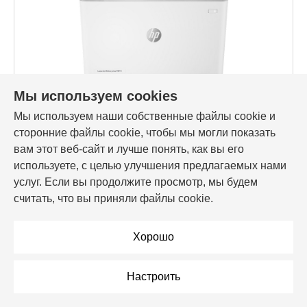
Мы используем cookies
Мы используем наши собственные файлы cookie и
Код товара: 161594
сторонние файлы cookie, чтобы мы могли показать
Принтер HP LaserJet Enterprise M611dn (7PS84A), A4
вам этот веб-сайт и лучше понять, как вы его
используете, с целью улучшения предлагаемых нами
2 831,00 Br
услуг. Если вы продолжите просмотр, мы будем
считать, что вы приняли файлы cookie.
В корзину
Хорошо
В рассрочку
Настроить