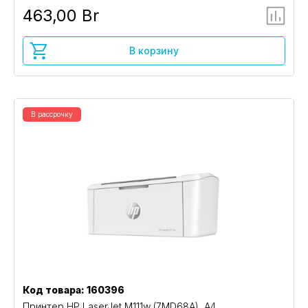
463,00 Br
В корзину
В рассрочку
Код товара: 160396
Принтер HP LaserJet M111w (7MD68A), A4