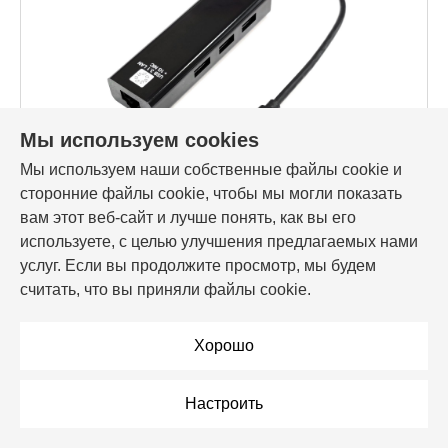
Мы используем cookies
Мы используем наши собственные файлы cookie и
Код товара: 184773
сторонние файлы cookie, чтобы мы могли показать
Сетевая карта 5bites UA3C-45-10BK, черный, 100Mbps,
USB Type-C
вам этот веб-сайт и лучше понять, как вы его
используете, с целью улучшения предлагаемых нами
29,84 Br
услуг. Если вы продолжите просмотр, мы будем
считать, что вы приняли файлы cookie.
В корзину
Хорошо
В рассрочку
Настроить