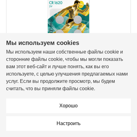
Мы используем cookies
Мы используем наши собственные файлы cookie и
Код товара: 136651
сторонние файлы cookie, чтобы мы могли показать
Батарейка CR1620, Mirex 23702-CR1620-E4 литиевая
блистер 4шт
вам этот веб-сайт и лучше понять, как вы его
используете, с целью улучшения предлагаемых нами
2,12 Br
услуг. Если вы продолжите просмотр, мы будем
считать, что вы приняли файлы cookie.
В корзину
Хорошо
В рассрочку
Настроить