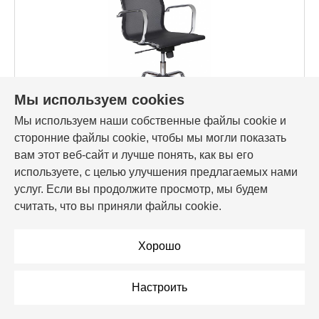
Мы используем cookies
Мы используем наши собственные файлы cookie и
Код товара: 62995
сторонние файлы cookie, чтобы мы могли показать
Бюрократ CH-993/M01, черный
вам этот веб-сайт и лучше понять, как вы его
используете, с целью улучшения предлагаемых нами
434,00 Br
услуг. Если вы продолжите просмотр, мы будем
считать, что вы приняли файлы cookie.
В корзину
Хорошо
В рассрочку
Настроить