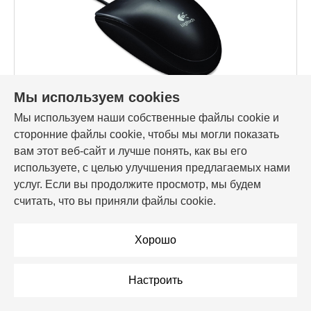
Мы используем cookies
Мы используем наши собственные файлы cookie и
Код товара: 19594
сторонние файлы cookie, чтобы мы могли показать
Мышь Logitech B100, USB, черный, 910-003357
вам этот веб-сайт и лучше понять, как вы его
используете, с целью улучшения предлагаемых нами
15,99 Br
услуг. Если вы продолжите просмотр, мы будем
считать, что вы приняли файлы cookie.
В корзину
Хорошо
В рассрочку
Настроить