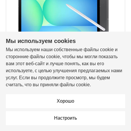
Мы используем cookies
Мы используем наши собственные файлы cookie и
Код товара: 221735
сторонние файлы cookie, чтобы мы могли показать
Планшет Samsung Galaxy Tab S10 FE+, 5G, 13.1",
8/128GB, Grey (SM-X626BZARCAU)
вам этот веб-сайт и лучше понять, как вы его
используете, с целью улучшения предлагаемых нами
2 419,00 Br
услуг. Если вы продолжите просмотр, мы будем
считать, что вы приняли файлы cookie.
В корзину
Хорошо
В рассрочку
Настроить