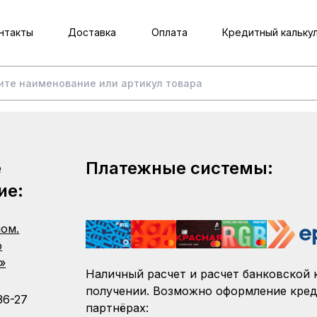
нтакты
Доставка
Оплата
Кредитный кальку
е
Платежные системы:
ие:
пом.
о
»
Наличный расчет и расчет банковской 
получении. Возможно оформление кред
36-27
партнёрах: