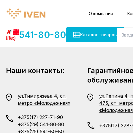
О компании
Ко
541-80-80
Каталог товаров
Наши контакты:
Гарантийно
обслуживан
ул.Тимирязева 4, ст.
ул.Репина 4, 
метро «Молодежная»
475, ст. метр
«Молодежная
+375(17) 227-71-90
+375(29) 541-80-80
+375(17) 378-
+375(25) 541-80-80