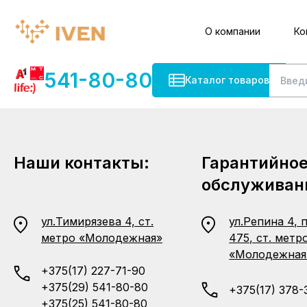
О компании
Ко
541-80-80
Каталог товаров
Наши контакты:
Гарантийно
обслуживан
ул.Тимирязева 4, ст.
ул.Репина 4, 
метро «Молодежная»
475, ст. метр
«Молодежная
+375(17) 227-71-90
+375(29) 541-80-80
+375(17) 378-
+375(25) 541-80-80