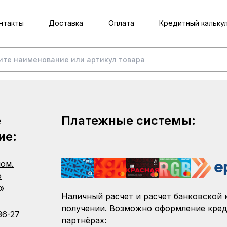
нтакты
Доставка
Оплата
Кредитный кальку
е
Платежные системы:
ие:
пом.
о
»
Наличный расчет и расчет банковской 
получении. Возможно оформление кред
36-27
партнёрах: