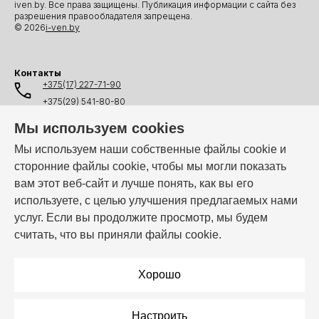
iven.by. Все права защищены. Публикация информации с сайта без
разрешения правообладателя запрещена.
© 2026
i-ven.by
Контакты
+375(17) 227-71-90
+375(29) 541-80-80
+375(25) 541-80-80
Мы используем cookies
+375(44) 541-80-80
Мы используем наши собственные файлы cookie и
сторонние файлы cookie, чтобы мы могли показать
info@i-ven.by
вам этот веб-сайт и лучше понять, как вы его
используете, с целью улучшения предлагаемых нами
услуг. Если вы продолжите просмотр, мы будем
Мы в мессенджерах:
считать, что вы приняли файлы cookie.
Режим работы:
Пн–Пт: 10:00 – 19:00
Хорошо
Настроить