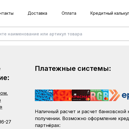
нтакты
Доставка
Оплата
Кредитный кальку
е
Платежные системы:
ие:
пом.
о
»
Наличный расчет и расчет банковской 
получении. Возможно оформление кред
36-27
партнёрах: