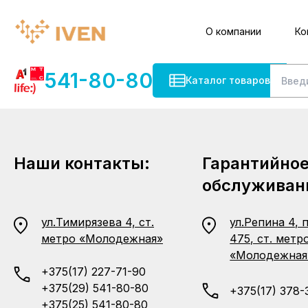
О компании
Ко
541-80-80
Каталог товаров
Наши контакты:
Гарантийно
обслуживан
ул.Тимирязева 4, ст.
ул.Репина 4, 
метро «Молодежная»
475, ст. метр
«Молодежная
+375(17) 227-71-90
+375(29) 541-80-80
+375(17) 378-
+375(25) 541-80-80