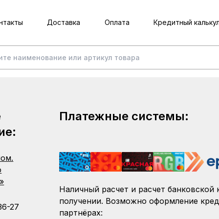
нтакты
Доставка
Оплата
Кредитный кальку
е
Платежные системы:
ие:
пом.
о
»
Наличный расчет и расчет банковской 
получении. Возможно оформление кред
36-27
партнёрах: