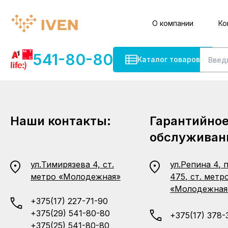
О компании
Ко
541-80-80
Каталог товаров
Наши контакты:
Гарантийно
обслуживан
ул.Тимирязева 4, ст.
ул.Репина 4, 
метро «Молодежная»
475, ст. метр
«Молодежная
+375(17) 227-71-90
+375(29) 541-80-80
+375(17) 378-
+375(25) 541-80-80