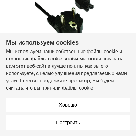
Мы используем cookies
Мы используем наши собственные файлы cookie и
Код товара: 64048
сторонние файлы cookie, чтобы мы могли показать
Кабель НОУТБУК - сеть 220V, 3м, Gembird/Cablexpert
PC-186-ML12-3M, евро
вам этот веб-сайт и лучше понять, как вы его
используете, с целью улучшения предлагаемых нами
13,72 Br
услуг. Если вы продолжите просмотр, мы будем
считать, что вы приняли файлы cookie.
В корзину
Хорошо
В рассрочку
Настроить