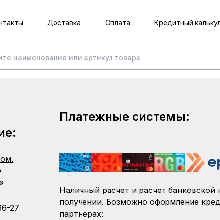
нтакты
Доставка
Оплата
Кредитный кальку
е
Платежные системы:
ие:
пом.
о
»
Наличный расчет и расчет банковской 
получении. Возможно оформление кред
36-27
партнёрах: