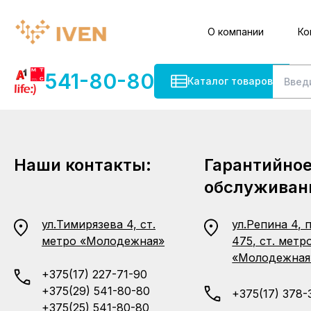
О компании
Ко
541-80-80
Каталог товаров
Наши контакты:
Гарантийно
обслуживан
ул.Тимирязева 4, ст.
ул.Репина 4, 
метро «Молодежная»
475, ст. метр
«Молодежная
+375(17) 227-71-90
+375(29) 541-80-80
+375(17) 378-
+375(25) 541-80-80