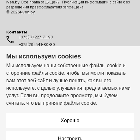
iven.by. Все права защищены. Публикация информации с сайта без
разрешения правообладателя запрещена.
© 2026
i-ven.by
Контакты
+375(17) 227-71-90
+375(29) 541-80-80
+375(25) 541-80-80
Мы используем cookies
+375(44) 541-80-80
Мы используем наши собственные файлы cookie и
сторонние файлы cookie, чтобы мы могли показать
info@i-ven.by
вам этот веб-сайт и лучше понять, как вы его
используете, с целью улучшения предлагаемых нами
услуг. Если вы продолжите просмотр, мы будем
Мы в мессенджерах:
считать, что вы приняли файлы cookie.
Режим работы:
Пн–Пт: 10:00 – 19:00
Хорошо
Настроить