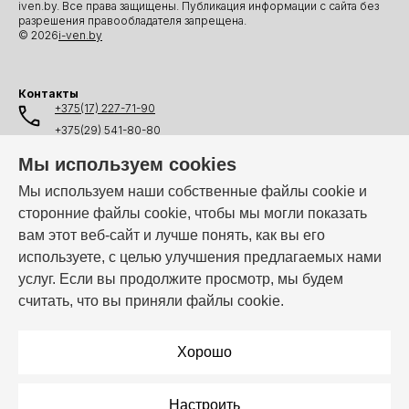
iven.by. Все права защищены. Публикация информации с сайта без
разрешения правообладателя запрещена.
© 2026
i-ven.by
Контакты
+375(17) 227-71-90
+375(29) 541-80-80
+375(25) 541-80-80
Мы используем cookies
+375(44) 541-80-80
Мы используем наши собственные файлы cookie и
сторонние файлы cookie, чтобы мы могли показать
info@i-ven.by
вам этот веб-сайт и лучше понять, как вы его
используете, с целью улучшения предлагаемых нами
услуг. Если вы продолжите просмотр, мы будем
Мы в мессенджерах:
считать, что вы приняли файлы cookie.
Режим работы:
Пн–Пт: 10:00 – 19:00
Хорошо
Настроить