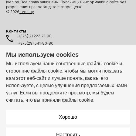
iven.by. Все права защищены. Публикация информации с сайта без
разрешения правообладателя запрещена.
© 2026
i-ven.by
Контакты
+375(17) 227-71-90
+375(29) 541-80-80
+375(25) 541-80-80
Мы используем cookies
+375(44) 541-80-80
Мы используем наши собственные файлы cookie и
сторонние файлы cookie, чтобы мы могли показать
info@i-ven.by
вам этот веб-сайт и лучше понять, как вы его
используете, с целью улучшения предлагаемых нами
услуг. Если вы продолжите просмотр, мы будем
Мы в мессенджерах:
считать, что вы приняли файлы cookie.
Режим работы:
Пн–Пт: 10:00 – 19:00
Хорошо
Настроить