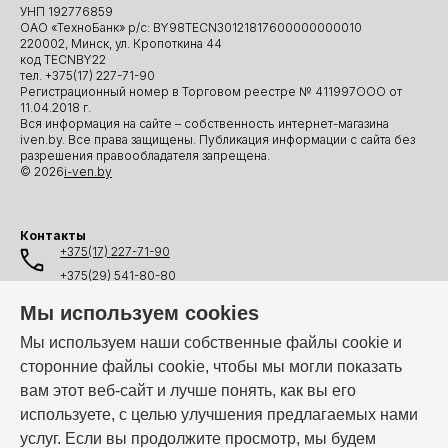
УНП 192776859
ОАО «ТехноБанк» р/с: BY98TECN30121817600000000010
220002, Минск, ул. Кропоткина 44
код TECNBY22
тел. +375(17) 227-71-90
Регистрационный номер в Торговом реестре № 411997ООО от
11.04.2018 г.
Вся информация на сайте – собственность интернет-магазина
iven.by. Все права защищены. Публикация информации с сайта без
разрешения правообладателя запрещена.
© 2026
i-ven.by
Контакты
+375(17) 227-71-90
+375(29) 541-80-80
+375(25) 541-80-80
Мы используем cookies
+375(44) 541-80-80
Мы используем наши собственные файлы cookie и
сторонние файлы cookie, чтобы мы могли показать
info@i-ven.by
вам этот веб-сайт и лучше понять, как вы его
используете, с целью улучшения предлагаемых нами
услуг. Если вы продолжите просмотр, мы будем
Мы в мессенджерах: