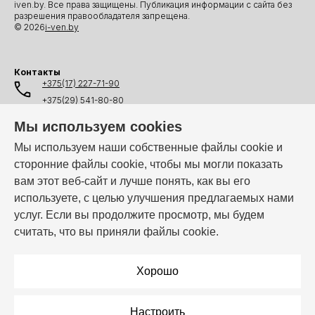
iven.by. Все права защищены. Публикация информации с сайта без
разрешения правообладателя запрещена.
© 2026
i-ven.by
Контакты
+375(17) 227-71-90
+375(29) 541-80-80
+375(25) 541-80-80
Мы используем cookies
+375(44) 541-80-80
Мы используем наши собственные файлы cookie и
сторонние файлы cookie, чтобы мы могли показать
info@i-ven.by
вам этот веб-сайт и лучше понять, как вы его
используете, с целью улучшения предлагаемых нами
услуг. Если вы продолжите просмотр, мы будем
Мы в мессенджерах:
считать, что вы приняли файлы cookie.
Режим работы:
Пн–Пт: 10:00 – 19:00
Хорошо
Настроить