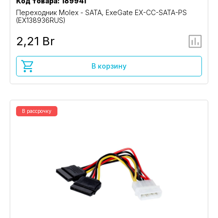
Код товара: 189941
Переходник Molex - SATA, ExeGate EX-CC-SATA-PS
(EX138936RUS)
2,21 Br
В корзину
В рассрочку