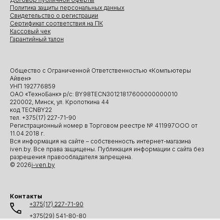
Политика защиты персональных данных
Свидетельство о регистрации
Сертификат соответствия на ПК
Кассовый чек
Гарантийный талон
Общество с Ограниченной Ответственностью «Компьютеры
Айвен»
УНП 192776859
ОАО «ТехноБанк» р/с: BY98TECN30121817600000000010
220002, Минск, ул. Кропоткина 44
код TECNBY22
тел. +375(17) 227-71-90
Регистрационный номер в Торговом реестре № 411997ООО от
11.04.2018 г.
Вся информация на сайте – собственность интернет-магазина
iven.by. Все права защищены. Публикация информации с сайта без
разрешения правообладателя запрещена.
© 2026
i-ven.by
Контакты
+375(17) 227-71-90
+375(29) 541-80-80