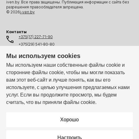
iven.by. Все права защищены. Публикация информации с сайта без
разрешения правообладателя запрещена.
© 2026
i-ven.by
Контакты
+375(17) 227-71-90
+375(29) 541-80-80
+375(25) 541-80-80
Мы используем cookies
+375(44) 541-80-80
Мы используем наши собственные файлы cookie и
сторонние файлы cookie, чтобы мы могли показать
info@i-ven.by
вам этот веб-сайт и лучше понять, как вы его
используете, с целью улучшения предлагаемых нами
услуг. Если вы продолжите просмотр, мы будем
Мы в мессенджерах:
считать, что вы приняли файлы cookie.
Режим работы:
Пн–Пт: 10:00 – 19:00
Хорошо
Настроить