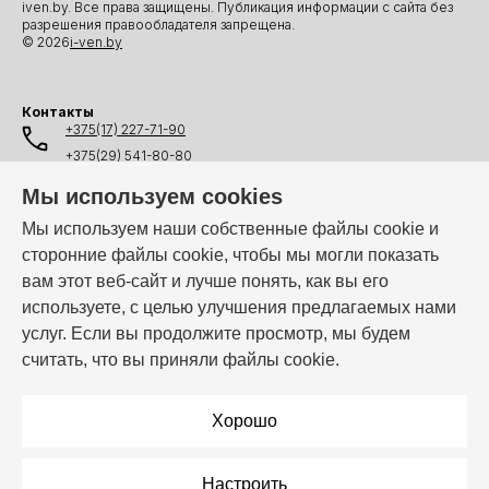
iven.by. Все права защищены. Публикация информации с сайта без
разрешения правообладателя запрещена.
© 2026
i-ven.by
Контакты
+375(17) 227-71-90
+375(29) 541-80-80
+375(25) 541-80-80
Мы используем cookies
+375(44) 541-80-80
Мы используем наши собственные файлы cookie и
сторонние файлы cookie, чтобы мы могли показать
info@i-ven.by
вам этот веб-сайт и лучше понять, как вы его
используете, с целью улучшения предлагаемых нами
услуг. Если вы продолжите просмотр, мы будем
Мы в мессенджерах:
считать, что вы приняли файлы cookie.
Режим работы:
Пн–Пт: 10:00 – 19:00
Хорошо
Настроить