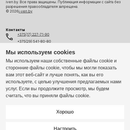
iven.by. Все права защищены. Публикация информации с сайта без
разрешения правообладателя запрещена.
© 2026
i-ven.by
Контакты
+375(17) 227-71-90
+375(29) 541-80-80
+375(25) 541-80-80
Мы используем cookies
+375(44) 541-80-80
Мы используем наши собственные файлы cookie и
сторонние файлы cookie, чтобы мы могли показать
info@i-ven.by
вам этот веб-сайт и лучше понять, как вы его
используете, с целью улучшения предлагаемых нами
услуг. Если вы продолжите просмотр, мы будем
Мы в мессенджерах:
считать, что вы приняли файлы cookie.
Режим работы:
Пн–Пт: 10:00 – 19:00
Хорошо
Настроить