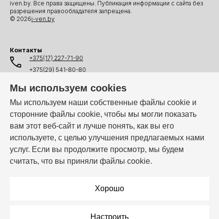
iven.by. Все права защищены. Публикация информации с сайта без
разрешения правообладателя запрещена.
© 2026
i-ven.by
Контакты
+375(17) 227-71-90
+375(29) 541-80-80
+375(25) 541-80-80
Мы используем cookies
+375(44) 541-80-80
Мы используем наши собственные файлы cookie и
сторонние файлы cookie, чтобы мы могли показать
info@i-ven.by
вам этот веб-сайт и лучше понять, как вы его
используете, с целью улучшения предлагаемых нами
услуг. Если вы продолжите просмотр, мы будем
Мы в мессенджерах:
считать, что вы приняли файлы cookie.
Режим работы:
Пн–Пт: 10:00 – 19:00
Хорошо
Настроить