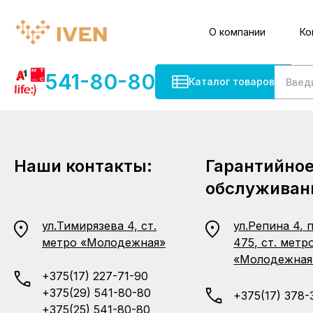
О компании
Ко
541-80-80
Каталог товаров
Наши контакты:
Гарантийно
обслуживан
ул.Тимирязева 4, ст.
ул.Репина 4, 
метро «Молодежная»
475, ст. метр
«Молодежная
+375(17) 227-71-90
+375(29) 541-80-80
+375(17) 378-
+375(25) 541-80-80