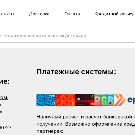
нтакты
Доставка
Оплата
Кредитный кальку
е
Платежные системы:
ие:
пом.
о
»
Наличный расчет и расчет банковской 
получении. Возможно оформление кред
36-27
партнёрах: