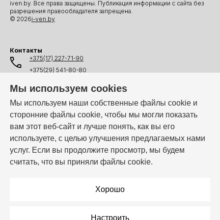
iven.by. Все права защищены. Публикация информации с сайта без
разрешения правообладателя запрещена.
© 2026
i-ven.by
Контакты
+375(17) 227-71-90
+375(29) 541-80-80
+375(25) 541-80-80
Мы используем cookies
+375(44) 541-80-80
Мы используем наши собственные файлы cookie и
сторонние файлы cookie, чтобы мы могли показать
info@i-ven.by
вам этот веб-сайт и лучше понять, как вы его
используете, с целью улучшения предлагаемых нами
услуг. Если вы продолжите просмотр, мы будем
Мы в мессенджерах:
считать, что вы приняли файлы cookie.
Режим работы:
Пн–Пт: 10:00 – 19:00
Хорошо
Настроить