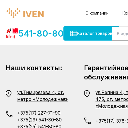
О компании
Ко
541-80-80
Каталог товаров
Наши контакты:
Гарантийно
обслуживан
ул.Тимирязева 4, ст.
ул.Репина 4, 
метро «Молодежная»
475, ст. метр
«Молодежная
+375(17) 227-71-90
+375(29) 541-80-80
+375(17) 378-
+375(25) 541-80-80