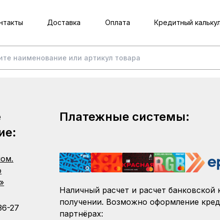
нтакты
Доставка
Оплата
Кредитный кальку
е
Платежные системы:
ие:
пом.
о
»
Наличный расчет и расчет банковской 
получении. Возможно оформление кред
36-27
партнёрах: