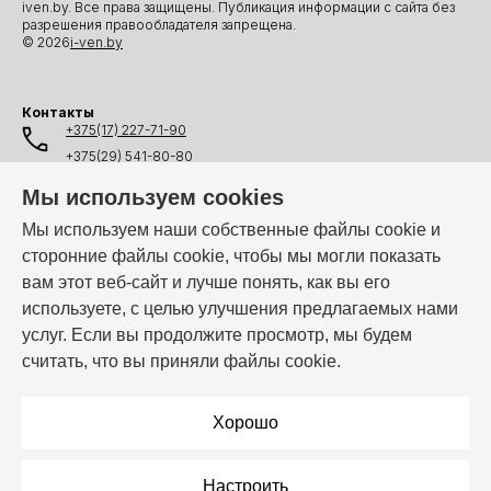
iven.by. Все права защищены. Публикация информации с сайта без
разрешения правообладателя запрещена.
© 2026
i-ven.by
Контакты
+375(17) 227-71-90
+375(29) 541-80-80
+375(25) 541-80-80
Мы используем cookies
+375(44) 541-80-80
Мы используем наши собственные файлы cookie и
сторонние файлы cookie, чтобы мы могли показать
info@i-ven.by
вам этот веб-сайт и лучше понять, как вы его
используете, с целью улучшения предлагаемых нами
услуг. Если вы продолжите просмотр, мы будем
Мы в мессенджерах:
считать, что вы приняли файлы cookie.
Режим работы:
Пн–Пт: 10:00 – 19:00
Хорошо
Настроить