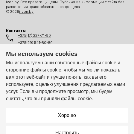
iven.by. Все права защищены. Публикация информации с сайта без
разрешения правообладателя запрещена.
© 2026
i-ven.by
Контакты
+375(17) 227-71-90
+375(29) 541-80-80
+375(25) 541-80-80
Мы используем cookies
+375(44) 541-80-80
Мы используем наши собственные файлы cookie и
сторонние файлы cookie, чтобы мы могли показать
info@i-ven.by
вам этот веб-сайт и лучше понять, как вы его
используете, с целью улучшения предлагаемых нами
услуг. Если вы продолжите просмотр, мы будем
Мы в мессенджерах:
считать, что вы приняли файлы cookie.
Режим работы:
Пн–Пт: 10:00 – 19:00
Хорошо
Настроить