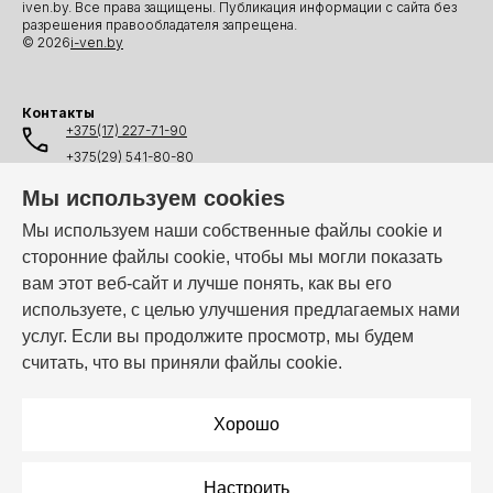
iven.by. Все права защищены. Публикация информации с сайта без
разрешения правообладателя запрещена.
© 2026
i-ven.by
Контакты
+375(17) 227-71-90
+375(29) 541-80-80
+375(25) 541-80-80
Мы используем cookies
+375(44) 541-80-80
Мы используем наши собственные файлы cookie и
сторонние файлы cookie, чтобы мы могли показать
info@i-ven.by
вам этот веб-сайт и лучше понять, как вы его
используете, с целью улучшения предлагаемых нами
услуг. Если вы продолжите просмотр, мы будем
Мы в мессенджерах:
считать, что вы приняли файлы cookie.
Режим работы:
Пн–Пт: 10:00 – 19:00
Хорошо
Настроить