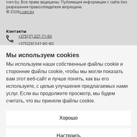
iven.by. Все права защищены. Публикация информации с сайта без
разрешения правообладателя запрещена.
© 2026
i-ven.by
Контакты
+375(17) 227-71-90
+375(29) 541-80-80
+375(25) 541-80-80
Мы используем cookies
+375(44) 541-80-80
Мы используем наши собственные файлы cookie и
сторонние файлы cookie, чтобы мы могли показать
info@i-ven.by
вам этот веб-сайт и лучше понять, как вы его
используете, с целью улучшения предлагаемых нами
услуг. Если вы продолжите просмотр, мы будем
Мы в мессенджерах:
считать, что вы приняли файлы cookie.
Режим работы:
Пн–Пт: 10:00 – 19:00
Хорошо
Настроить