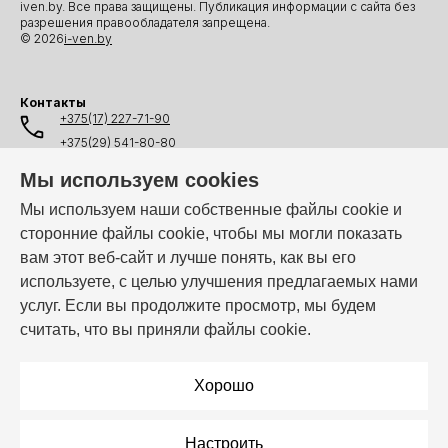
iven.by. Все права защищены. Публикация информации с сайта без
разрешения правообладателя запрещена.
© 2026
i-ven.by
Контакты
+375(17) 227-71-90
+375(29) 541-80-80
+375(25) 541-80-80
Мы используем cookies
+375(44) 541-80-80
Мы используем наши собственные файлы cookie и
сторонние файлы cookie, чтобы мы могли показать
info@i-ven.by
вам этот веб-сайт и лучше понять, как вы его
используете, с целью улучшения предлагаемых нами
услуг. Если вы продолжите просмотр, мы будем
Мы в мессенджерах:
считать, что вы приняли файлы cookie.
Режим работы:
Пн–Пт: 10:00 – 19:00
Хорошо
Настроить