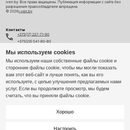
iven.by. Все права защищены. Публикация информации с сайта без
разрешения правообладателя запрещена.
© 2026
i-ven.by
Контакты
+375(17) 227-71-90
+375(29) 541-80-80
+375(25) 541-80-80
Мы используем cookies
+375(44) 541-80-80
Мы используем наши собственные файлы cookie и
сторонние файлы cookie, чтобы мы могли показать
info@i-ven.by
вам этот веб-сайт и лучше понять, как вы его
используете, с целью улучшения предлагаемых нами
услуг. Если вы продолжите просмотр, мы будем
Мы в мессенджерах:
считать, что вы приняли файлы cookie.
Режим работы:
Пн–Пт: 10:00 – 19:00
Хорошо
Настроить