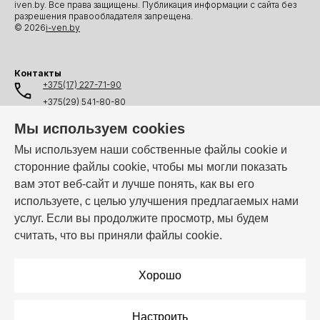
iven.by. Все права защищены. Публикация информации с сайта без
разрешения правообладателя запрещена.
© 2026
i-ven.by
Контакты
+375(17) 227-71-90
+375(29) 541-80-80
+375(25) 541-80-80
Мы используем cookies
+375(44) 541-80-80
Мы используем наши собственные файлы cookie и
сторонние файлы cookie, чтобы мы могли показать
info@i-ven.by
вам этот веб-сайт и лучше понять, как вы его
используете, с целью улучшения предлагаемых нами
услуг. Если вы продолжите просмотр, мы будем
Мы в мессенджерах:
считать, что вы приняли файлы cookie.
Режим работы:
Пн–Пт: 10:00 – 19:00
Хорошо
Настроить