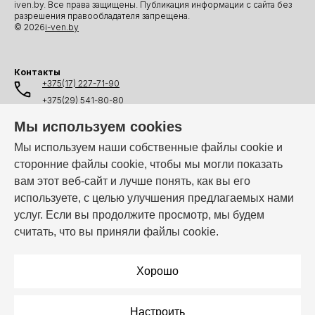
iven.by. Все права защищены. Публикация информации с сайта без
разрешения правообладателя запрещена.
© 2026
i-ven.by
Контакты
+375(17) 227-71-90
+375(29) 541-80-80
+375(25) 541-80-80
Мы используем cookies
+375(44) 541-80-80
Мы используем наши собственные файлы cookie и
сторонние файлы cookie, чтобы мы могли показать
info@i-ven.by
вам этот веб-сайт и лучше понять, как вы его
используете, с целью улучшения предлагаемых нами
услуг. Если вы продолжите просмотр, мы будем
Мы в мессенджерах:
считать, что вы приняли файлы cookie.
Режим работы:
Пн–Пт: 10:00 – 19:00
Хорошо
Настроить