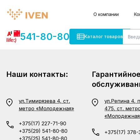
О компании
Ко
541-80-80
Каталог товаров
Наши контакты:
Гарантийно
обслуживан
ул.Тимирязева 4, ст.
ул.Репина 4, 
метро «Молодежная»
475, ст. метр
«Молодежная
+375(17) 227-71-90
+375(29) 541-80-80
+375(17) 378-
+375(25) 541-80-80