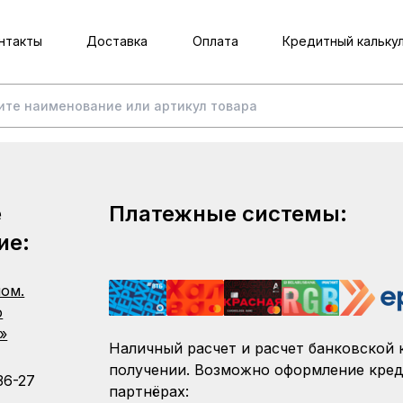
нтакты
Доставка
Оплата
Кредитный кальку
е
Платежные системы:
ие:
пом.
о
»
Наличный расчет и расчет банковской 
получении. Возможно оформление кред
36-27
партнёрах: