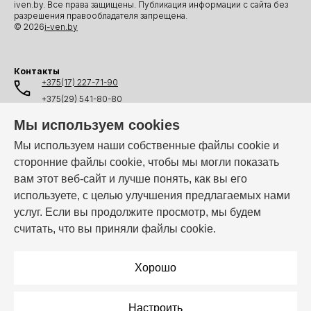
iven.by. Все права защищены. Публикация информации с сайта без
разрешения правообладателя запрещена.
© 2026
i-ven.by
Контакты
+375(17) 227-71-90
+375(29) 541-80-80
+375(25) 541-80-80
Мы используем cookies
+375(44) 541-80-80
Мы используем наши собственные файлы cookie и
сторонние файлы cookie, чтобы мы могли показать
info@i-ven.by
вам этот веб-сайт и лучше понять, как вы его
используете, с целью улучшения предлагаемых нами
услуг. Если вы продолжите просмотр, мы будем
Мы в мессенджерах:
считать, что вы приняли файлы cookie.
Режим работы:
Пн–Пт: 10:00 – 19:00
Хорошо
Настроить