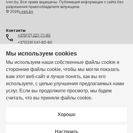
iven.by. Все права защищены. Публикация информации с сайта без
разрешения правообладателя запрещена.
© 2026
i-ven.by
Контакты
+375(17) 227-71-90
+375(29) 541-80-80
+375(25) 541-80-80
Мы используем cookies
+375(44) 541-80-80
Мы используем наши собственные файлы cookie и
сторонние файлы cookie, чтобы мы могли показать
info@i-ven.by
вам этот веб-сайт и лучше понять, как вы его
используете, с целью улучшения предлагаемых нами
услуг. Если вы продолжите просмотр, мы будем
Мы в мессенджерах:
считать, что вы приняли файлы cookie.
Режим работы:
Пн–Пт: 10:00 – 19:00
Хорошо
Настроить