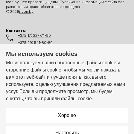
iven.by. Все права защищены. Публикация информации с сайта без
разрешения правообладателя запрещена.
© 2026
i-ven.by
Контакты
+375(17) 227-71-90
+375(29) 541-80-80
+375(25) 541-80-80
Мы используем cookies
+375(44) 541-80-80
Мы используем наши собственные файлы cookie и
сторонние файлы cookie, чтобы мы могли показать
info@i-ven.by
вам этот веб-сайт и лучше понять, как вы его
используете, с целью улучшения предлагаемых нами
услуг. Если вы продолжите просмотр, мы будем
Мы в мессенджерах:
считать, что вы приняли файлы cookie.
Режим работы:
Пн–Пт: 10:00 – 19:00
Хорошо
Настроить