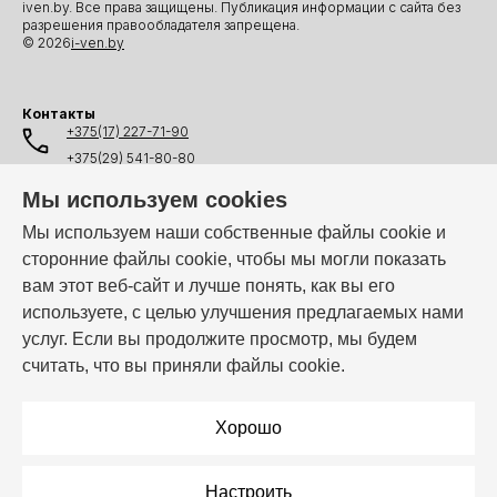
iven.by. Все права защищены. Публикация информации с сайта без
разрешения правообладателя запрещена.
© 2026
i-ven.by
Контакты
+375(17) 227-71-90
+375(29) 541-80-80
+375(25) 541-80-80
Мы используем cookies
+375(44) 541-80-80
Мы используем наши собственные файлы cookie и
сторонние файлы cookie, чтобы мы могли показать
info@i-ven.by
вам этот веб-сайт и лучше понять, как вы его
используете, с целью улучшения предлагаемых нами
услуг. Если вы продолжите просмотр, мы будем
Мы в мессенджерах:
считать, что вы приняли файлы cookie.
Режим работы:
Пн–Пт: 10:00 – 19:00
Хорошо
Настроить