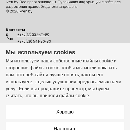
iven.by. Все права защищены. Публикация информации с сайта без
разрешения правообладателя запрещена.
© 2026
i-ven.by
Контакты
+375(17) 227-71-90
+375(29) 541-80-80
+375(25) 541-80-80
Мы используем cookies
+375(44) 541-80-80
Мы используем наши собственные файлы cookie и
сторонние файлы cookie, чтобы мы могли показать
info@i-ven.by
вам этот веб-сайт и лучше понять, как вы его
используете, с целью улучшения предлагаемых нами
услуг. Если вы продолжите просмотр, мы будем
Мы в мессенджерах:
считать, что вы приняли файлы cookie.
Режим работы:
Пн–Пт: 10:00 – 19:00
Хорошо
Настроить