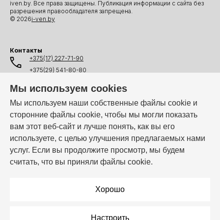
iven.by. Все права защищены. Публикация информации с сайта без
разрешения правообладателя запрещена.
© 2026
i-ven.by
Контакты
+375(17) 227-71-90
+375(29) 541-80-80
+375(25) 541-80-80
Мы используем cookies
+375(44) 541-80-80
Мы используем наши собственные файлы cookie и
сторонние файлы cookie, чтобы мы могли показать
info@i-ven.by
вам этот веб-сайт и лучше понять, как вы его
используете, с целью улучшения предлагаемых нами
услуг. Если вы продолжите просмотр, мы будем
Мы в мессенджерах:
считать, что вы приняли файлы cookie.
Режим работы:
Пн–Пт: 10:00 – 19:00
Хорошо
Настроить