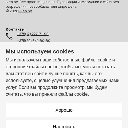
iven.by. Все права защищены. Публикация информации с сайта без
разрешения правообладателя запрещена.
© 2026
i-ven.by
Контакты
+375(17) 227-71-90
+375(29) 541-80-80
+375(25) 541-80-80
Мы используем cookies
+375(44) 541-80-80
Мы используем наши собственные файлы cookie и
сторонние файлы cookie, чтобы мы могли показать
info@i-ven.by
вам этот веб-сайт и лучше понять, как вы его
используете, с целью улучшения предлагаемых нами
услуг. Если вы продолжите просмотр, мы будем
Мы в мессенджерах:
считать, что вы приняли файлы cookie.
Режим работы:
Пн–Пт: 10:00 – 19:00
Хорошо
Настроить