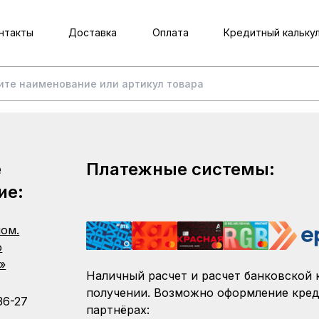
нтакты
Доставка
Оплата
Кредитный кальку
е
Платежные системы:
ие:
пом.
о
»
Наличный расчет и расчет банковской 
получении. Возможно оформление кред
36-27
партнёрах: