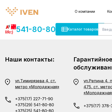
О компании
Ко
541-80-80
Каталог товаров
Наши контакты:
Гарантийно
обслуживан
ул.Тимирязева 4, ст.
ул.Репина 4, 
метро «Молодежная»
475, ст. метр
«Молодежная
+375(17) 227-71-90
+375(29) 541-80-80
+375(17) 378-
+375(25) 541-80-80