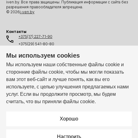
iven.by. Все права защищены. Публикация информации с сайта без
разрешения правообладателя запрещена.
© 2026
i-ven.by
Контакты
+375(17) 227-71-90
+375(29) 541-80-80
+375(25) 541-80-80
Мы используем cookies
+375(44) 541-80-80
Мы используем наши собственные файлы cookie и
сторонние файлы cookie, чтобы мы могли показать
info@i-ven.by
вам этот веб-сайт и лучше понять, как вы его
используете, с целью улучшения предлагаемых нами
услуг. Если вы продолжите просмотр, мы будем
Мы в мессенджерах:
считать, что вы приняли файлы cookie.
Режим работы:
Пн–Пт: 10:00 – 19:00
Хорошо
Настроить